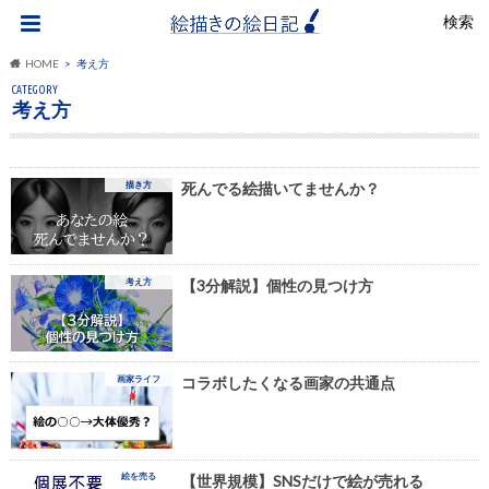
検索
HOME
考え方
CATEGORY
考え方
描き方
死んでる絵描いてませんか？
考え方
【3分解説】個性の見つけ方
画家ライフ
コラボしたくなる画家の共通点
絵を売る
【世界規模】SNSだけで絵が売れる