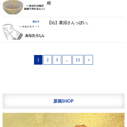
絵
描き方
【沁】黒沼さんっぽい。
1
2
3
…
11
>
原画SHOP