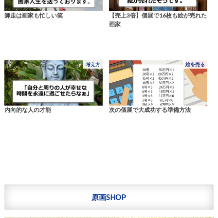
師走は画家も忙しい笑
【売上3倍】個展で16枚も絵が売れた
画家
考え方
絵を売る
内向的な人の才能
次の個展で大成功する準備方法
原画SHOP