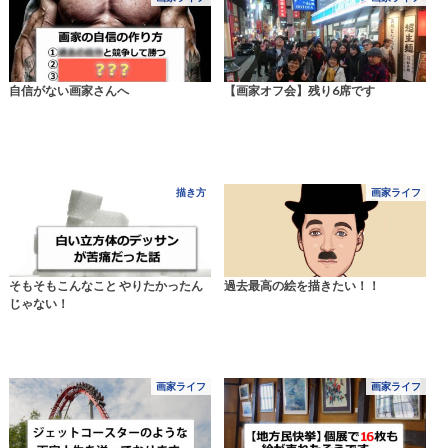
自信がない画家さんへ
【画家オフ会】残り6席です
描き方
画家ライフ
そもそもこんなこと やりたかったん
過去最高の絵を描きたい！！
じゃない！
画家ライフ
画家ライフ