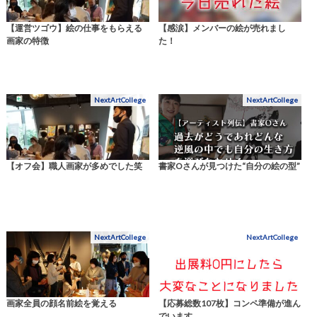
【運営ツゴウ】絵の仕事をもらえる
【感涙】メンバーの絵が売れまし
画家の特徴
た！
NextArtCollege
NextArtCollege
【オフ会】職人画家が多めでした笑
書家Oさんが見つけた“自分の絵の型”
NextArtCollege
NextArtCollege
画家全員の顔名前絵を覚える
【応募総数107枚】コンペ準備が進ん
でいます。