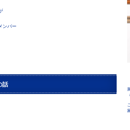
が
eメンバー
の話
。