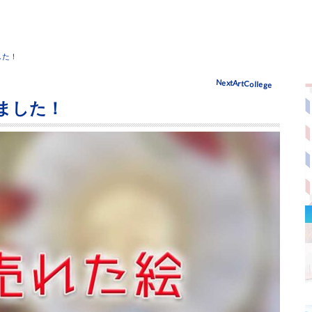
した！
NextArtCollege
ました！