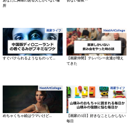
あなたに興味のある人しかいない場
切ない聖夜‥
所
画家ライフ
NextArtCollege
すぐパクられるようなものって…
【画家仲間】テレパシー友達が増え
てきた
NextArtCollege
画家ライフ
めちゃくちゃ絵はウマいけど…
【画家の1日】好きなことしかしない
毎日