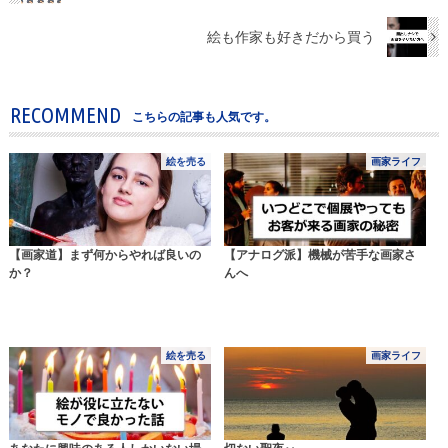
絵も作家も好きだから買う
RECOMMEND
こちらの記事も人気です。
絵を売る
画家ライフ
【画家道】まず何からやれば良いの
【アナログ派】機械が苦手な画家さ
か？
んへ
絵を売る
画家ライフ