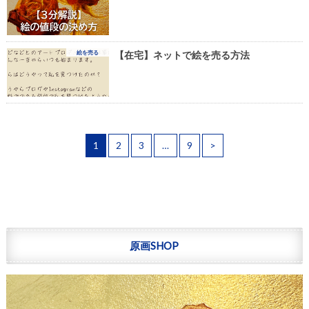
絵を売る
【在宅】ネットで絵を売る方法
1
2
3
…
9
>
原画SHOP