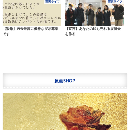
画家ライフ
画家ライフ
【緊急】過去最高に優雅な展示募集
【宣言】あなたの絵も売れる展覧会
です
を作る
原画SHOP