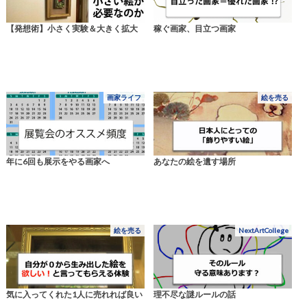
【発想術】小さく実験＆大きく拡大
稼ぐ画家、目立つ画家
画家ライフ
絵を売る
年に6回も展示をやる画家へ
あなたの絵を遺す場所
絵を売る
NextArtCollege
気に入ってくれた1人に売れれば良い
理不尽な謎ルールの話