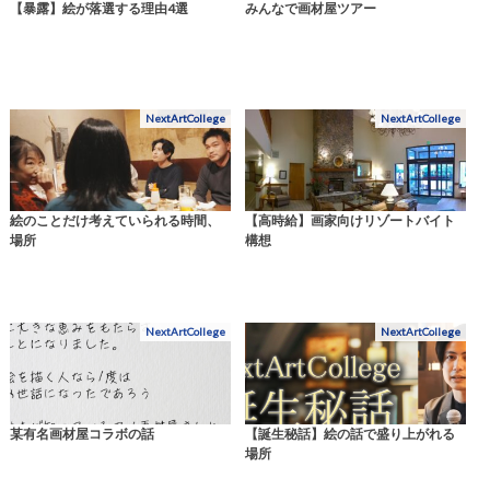
【暴露】絵が落選する理由4選
みんなで画材屋ツアー
NextArtCollege
NextArtCollege
絵のことだけ考えていられる時間、
【高時給】画家向けリゾートバイト
場所
構想
NextArtCollege
NextArtCollege
某有名画材屋コラボの話
【誕生秘話】絵の話で盛り上がれる
場所