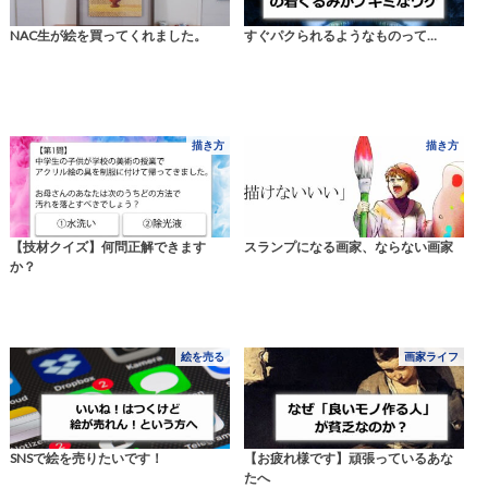
NAC生が絵を買ってくれました。
すぐパクられるようなものって…
描き方
描き方
【技材クイズ】何問正解できます
スランプになる画家、ならない画家
か？
絵を売る
画家ライフ
SNSで絵を売りたいです！
【お疲れ様です】頑張っているあな
たへ