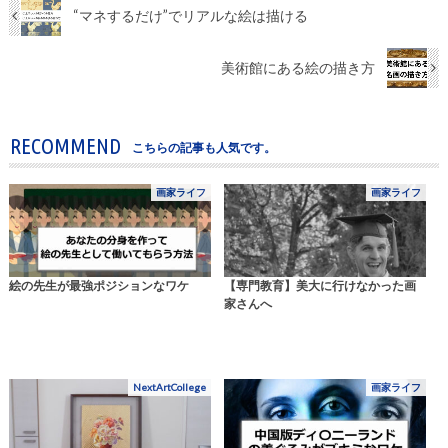
“マネするだけ”でリアルな絵は描ける
美術館にある絵の描き方
RECOMMEND
こちらの記事も人気です。
画家ライフ
画家ライフ
絵の先生が最強ポジションなワケ
【専門教育】美大に行けなかった画
家さんへ
NextArtCollege
画家ライフ