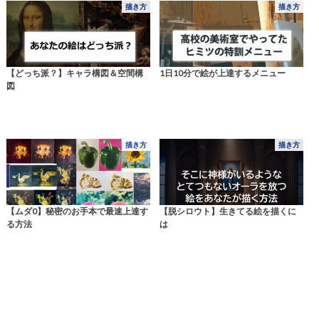
描き方
描き方
【どっち派？】キャラ構図＆空間構
1日10分で絵が上達するメニュー
図
描き方
描き方
【ムダ0】秘密のお手本で最速上達す
【脱シロウト】生きてる絵を描くに
る方法
は