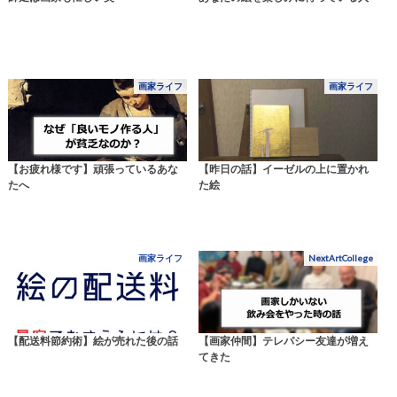
画家ライフ
画家ライフ
【お疲れ様です】頑張っているあな
【昨日の話】イーゼルの上に置かれ
たへ
た絵
画家ライフ
NextArtCollege
【配送料節約術】絵が売れた後の話
【画家仲間】テレパシー友達が増え
てきた