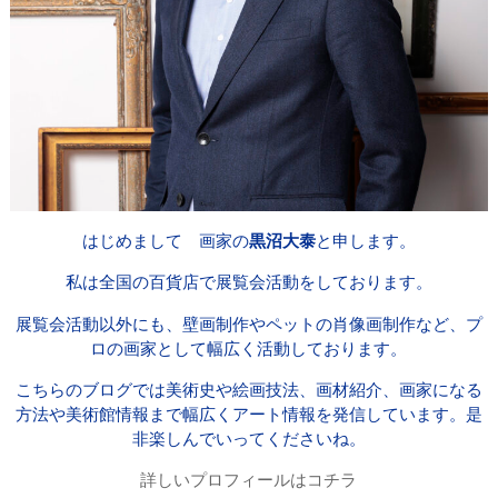
はじめまして 画家の
黒沼大泰
と申します。
私は全国の百貨店で展覧会活動をしております。
展覧会活動以外にも、壁画制作やペットの肖像画制作など、プ
ロの画家として幅広く活動しております。
こちらのブログでは美術史や絵画技法、画材紹介、画家になる
方法や美術館情報まで幅広くアート情報を発信しています。是
非楽しんでいってくださいね。
詳しいプロフィールはコチラ