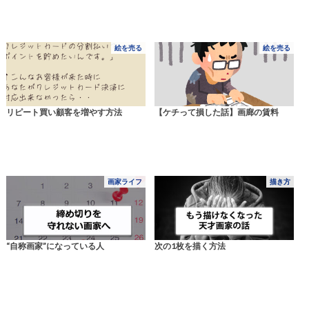
絵を売る
絵を売る
リピート買い顧客を増やす方法
【ケチって損した話】画廊の賃料
画家ライフ
描き方
“自称画家”になっている人
次の1枚を描く方法