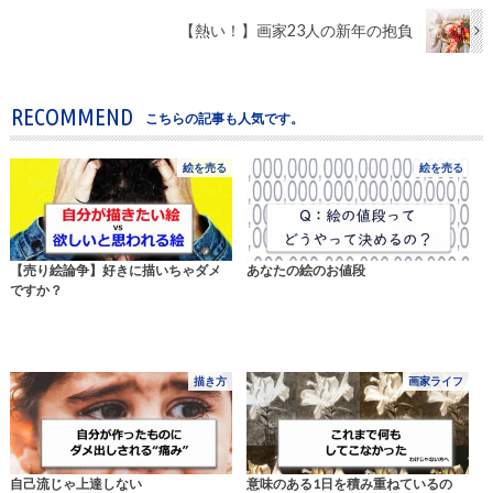
【熱い！】画家23人の新年の抱負
RECOMMEND
こちらの記事も人気です。
絵を売る
絵を売る
【売り絵論争】好きに描いちゃダメ
あなたの絵のお値段
ですか？
描き方
画家ライフ
自己流じゃ上達しない
意味のある1日を積み重ねているの