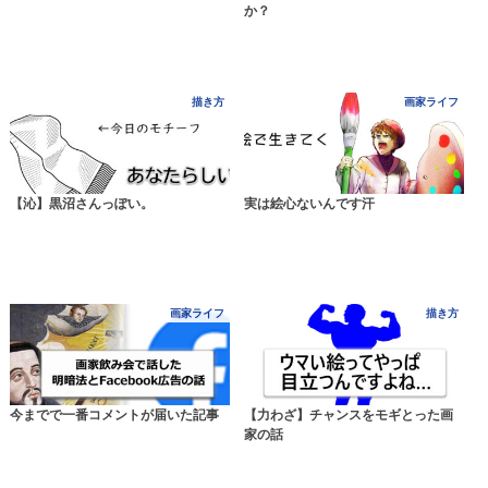
か？
描き方
画家ライフ
【沁】黒沼さんっぽい。
実は絵心ないんです汗
画家ライフ
描き方
今までで一番コメントが届いた記事
【力わざ】チャンスをモギとった画
家の話