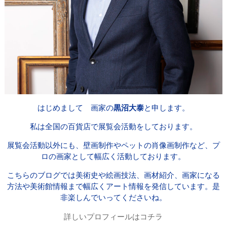
はじめまして 画家の
黒沼大泰
と申します。
私は全国の百貨店で展覧会活動をしております。
展覧会活動以外にも、壁画制作やペットの肖像画制作など、プ
ロの画家として幅広く活動しております。
こちらのブログでは美術史や絵画技法、画材紹介、画家になる
方法や美術館情報まで幅広くアート情報を発信しています。是
非楽しんでいってくださいね。
詳しいプロフィールはコチラ